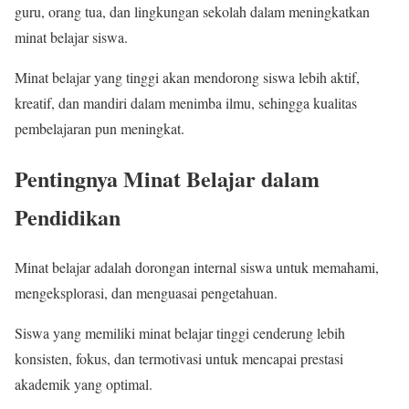
guru, orang tua, dan lingkungan sekolah dalam meningkatkan
minat belajar siswa.
Minat belajar yang tinggi akan mendorong siswa lebih aktif,
kreatif, dan mandiri dalam menimba ilmu, sehingga kualitas
pembelajaran pun meningkat.
Pentingnya Minat Belajar dalam
Pendidikan
Minat belajar adalah dorongan internal siswa untuk memahami,
mengeksplorasi, dan menguasai pengetahuan.
Siswa yang memiliki minat belajar tinggi cenderung lebih
konsisten, fokus, dan termotivasi untuk mencapai prestasi
akademik yang optimal.