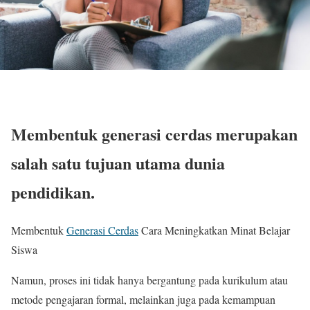
Membentuk generasi cerdas merupakan
salah satu tujuan utama dunia
pendidikan.
Membentuk
Generasi Cerdas
Cara Meningkatkan Minat Belajar
Siswa
Namun, proses ini tidak hanya bergantung pada kurikulum atau
metode pengajaran formal, melainkan juga pada kemampuan