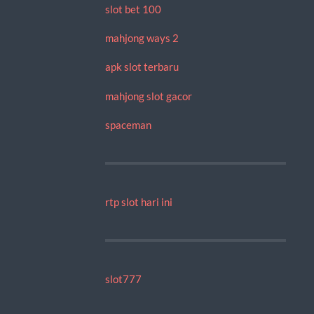
slot bet 100
mahjong ways 2
apk slot terbaru
mahjong slot gacor
spaceman
rtp slot hari ini
slot777