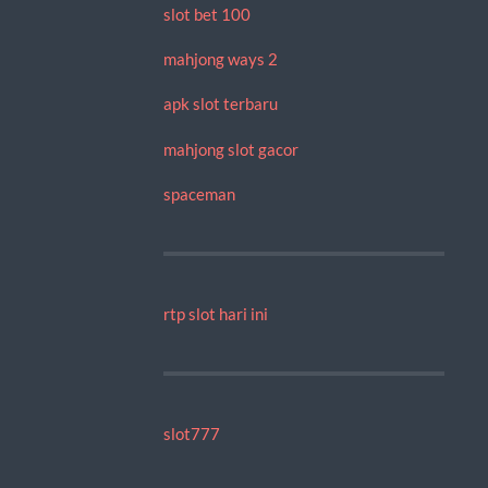
slot bet 100
mahjong ways 2
apk slot terbaru
mahjong slot gacor
spaceman
rtp slot hari ini
slot777